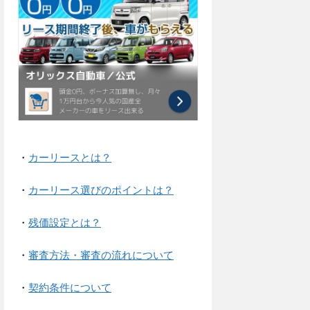
・
カーリースとは？
・
カーリース選びのポイントは？
・
残価設定とは？
・
審査方法・審査の流れについて
・
契約条件について