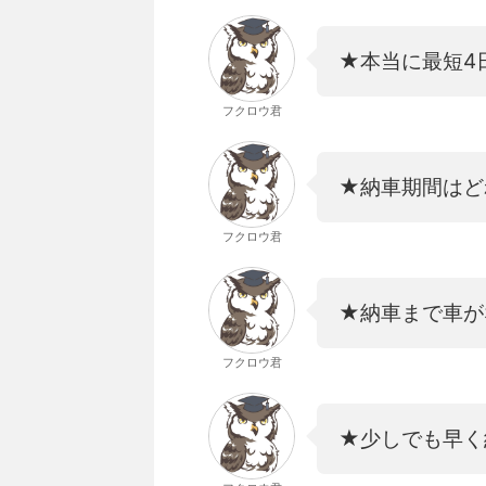
★本当に最短4
フクロウ君
★納車期間はど
フクロウ君
★納車まで車が
フクロウ君
★少しでも早く